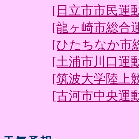
[日立市市民運
[龍ヶ崎市総合
[ひたちなか市
[土浦市川口運
[筑波大学陸上
[古河市中央運